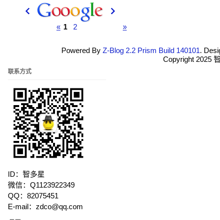
«
1
2
»
Powered By
Z-Blog 2.2 Prism Build 140101
. Des
Copyright 20
联系方式
ID：智多星
微信：Q1123922349
QQ：82075451
E-mail：zdco@qq.com