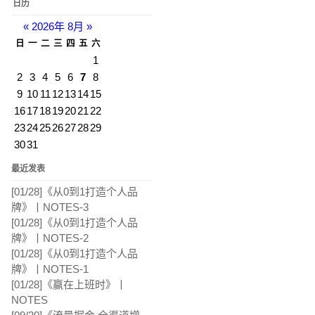
日历
«
2026年 8月
»
日
一
二
三
四
五
六
1
2
3
4
5
6
7
8
9
10
11
12
13
14
15
16
17
18
19
20
21
22
23
24
25
26
27
28
29
30
31
最近发表
[01/28]
《从0到1打造个人品
牌》丨NOTES-3
[01/28]
《从0到1打造个人品
牌》丨NOTES-2
[01/28]
《从0到1打造个人品
牌》丨NOTES-1
[01/28]
《赢在上班时》丨
NOTES